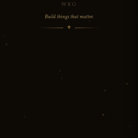
WXG
Build things that matter.
⚜