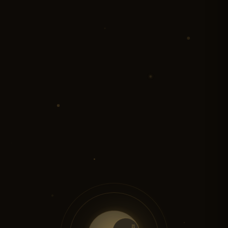
☰
☷
☱