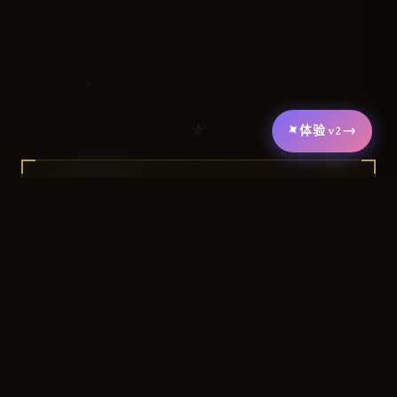
⚜
✦
→
体验
v2
« 一物从来有一身，一身还有一乾坤。能知
万物备于我，肯把三才别立根。 »
—— 邵雍《梅花诗》
梅花易数，是中国古代占卜法之一，相传为宋代
邵雍所创。其法以先天易学为体，以万物类象为用，
不拘泥于蓍草铜钱，
凡声音、方位、时间、动静、地