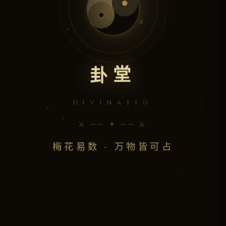
☶
☲
☵
☳
☴
卦
堂
DIVINATIO
⚔ ── ✦ ── ⚔
梅花易数 · 万物皆可占