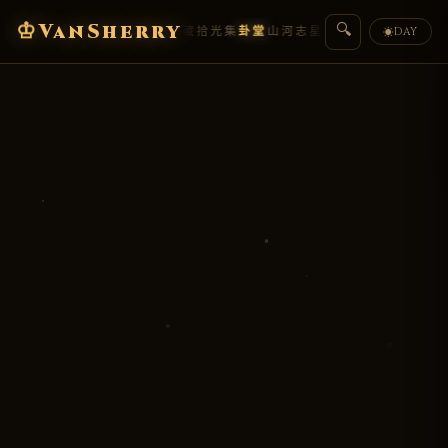
♔
VanSherry
🔍
编年史
典藏
拾光集
卦堂
山河志
星墟
人物传
盟约
DAY
☀