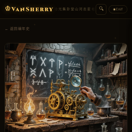
♔
VanSherry
🔍
编年史
典藏
拾光集
卦堂
山河志
星墟
人物传
盟约
DAY
☀
← 返回编年史