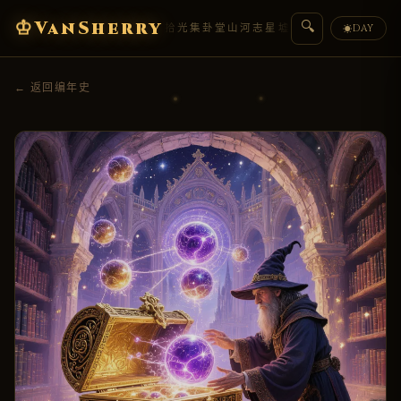
♔
VanSherry
🔍
编年史
典藏
拾光集
卦堂
山河志
星墟
人物传
盟约
DAY
☀
← 返回编年史