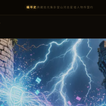
编年史
典藏
拾光集
卦堂
山河志
星墟
人物传
盟约