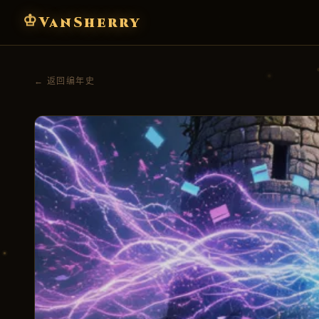
♔
VanSherry
← 返回编年史