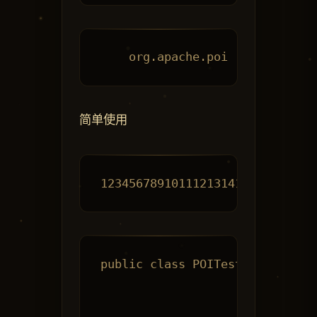
简单使用
public class POITest     /*