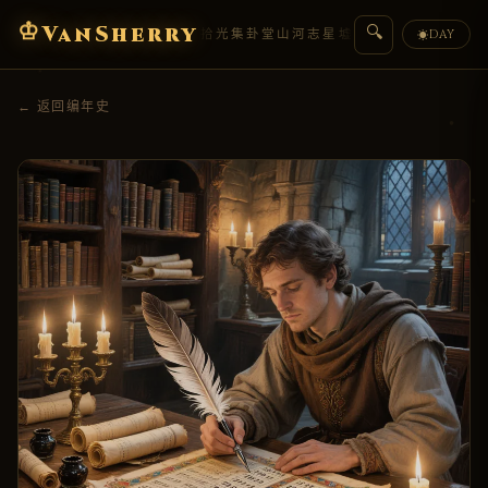
♔
VanSherry
🔍
编年史
典藏
拾光集
卦堂
山河志
星墟
人物传
盟约
DAY
☀
← 返回编年史