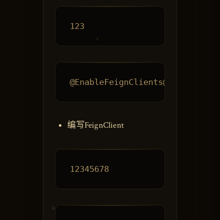
编写FeignClient