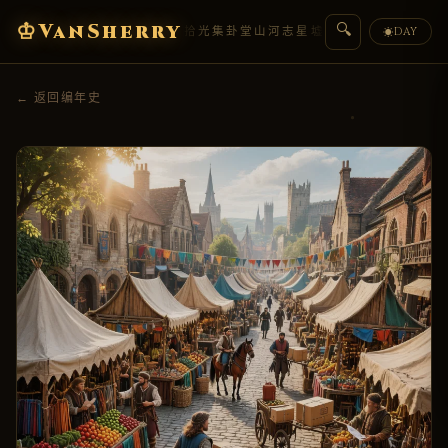
♔
VanSherry
🔍
编年史
典藏
拾光集
卦堂
山河志
星墟
人物传
盟约
DAY
☀
← 返回编年史