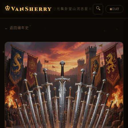
♔
VanSherry
🔍
编年史
典藏
拾光集
卦堂
山河志
星墟
人物传
盟约
DAY
☀
← 返回编年史