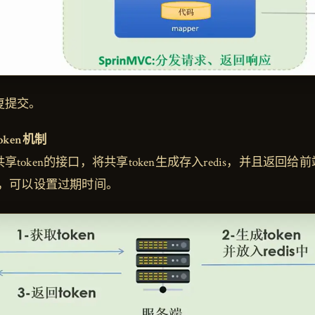
复提交。
ken机制
token的接口，将共享token生成存入redis，并且返回给前
数，可以设置过期时间。