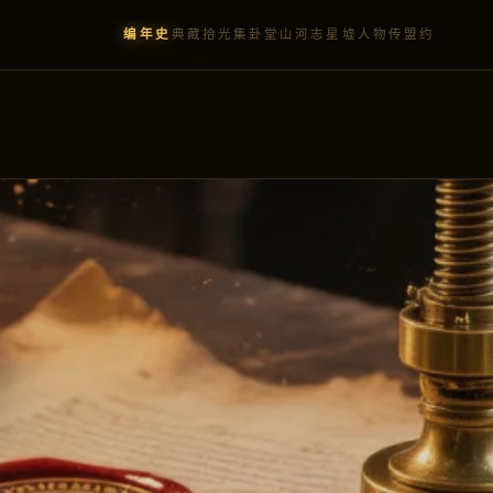
编年史
典藏
拾光集
卦堂
山河志
星墟
人物传
盟约