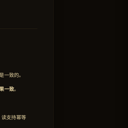
是一致的。
果一致
。
：读支持幂等