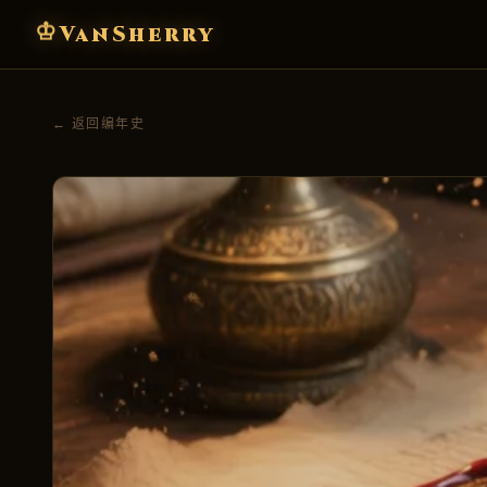
♔
VanSherry
← 返回编年史