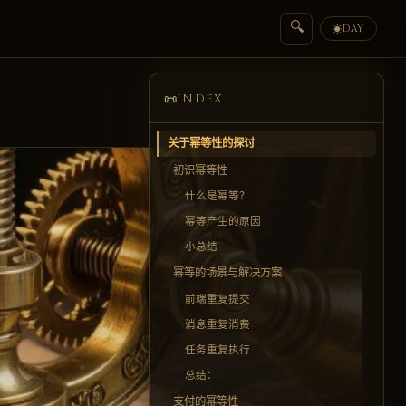
🔍
DAY
☀
📜
INDEX
关于幂等性的探讨
初识幂等性
什么是幂等？
幂等产生的原因
小总结
幂等的场景与解决方案
前端重复提交
消息重复消费
任务重复执行
总结：
支付的幂等性