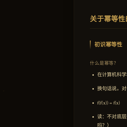
关于幂等性
初识幂等性
什么是幂等？
在计算机科学
换句话说。对
f(f(x)) = f(x)
读：不对底层
吗？）