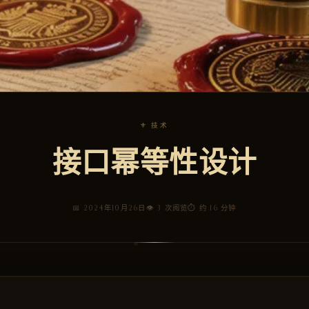
⚜ 技术
接口幂等性设计
📅 2024年10月26日
👁 3 次阅览
⏱ 约 16 分钟