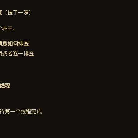
底（提了一嘴）
个表中。
消息如何排查
消费者逐一排查
线程
); # 等待第一个线程完成