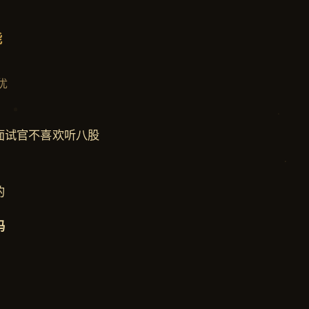
能
优
面试官不喜欢听八股
的
吗