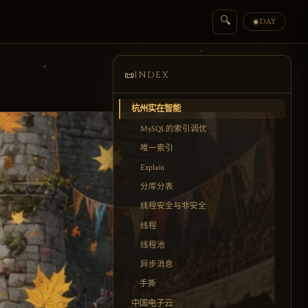
🔍
DAY
☀
📜
INDEX
杭州实在智能
MySQL的索引调优
唯一索引
Explain
分库分表
线程安全与非安全
线程
线程池
异步消息
手撕
中国电子云