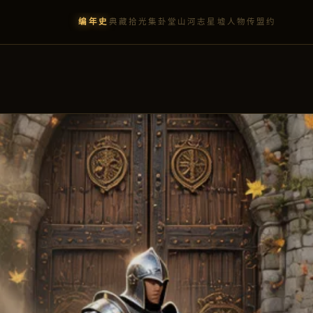
编年史
典藏
拾光集
卦堂
山河志
星墟
人物传
盟约