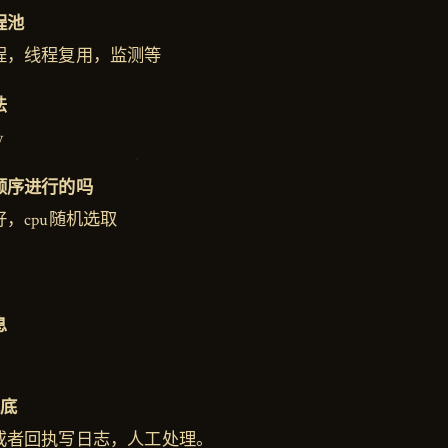
程池
程，线程复用，监测等
法
w
顺序进行的吗
，cpu随机选取
息
兜底
或者回执写日志，人工处理。