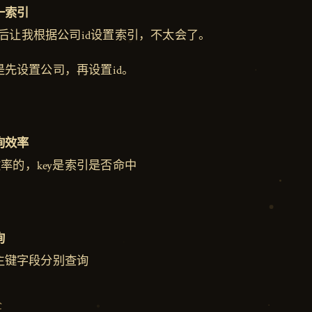
一索引
，然后让我根据公司id设置索引，不太会了。
先设置公司，再设置id。
询效率
效率的，key是索引是否命中
询
主键字段分别查询
全