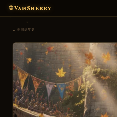
♔
VanSherry
← 返回编年史