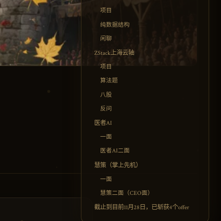
项目
纯数据结构
闲聊
ZStack上海云轴
项目
算法题
八股
反问
医者AI
一面
医者AI二面
慧策（掌上先机）
一面
慧策二面（CEO面）
截止到目前11月28日，已斩获4个offer