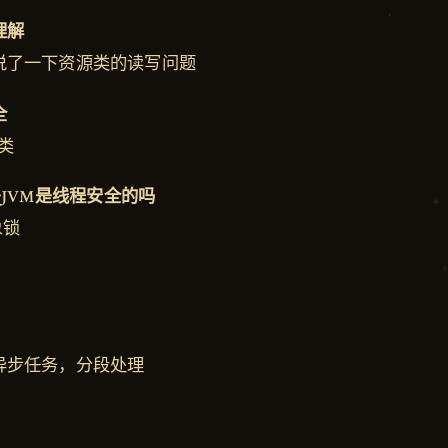
理解
说了一下资源类的读写问题
全
子类
ed在多JVM是线程安全的吗
象锁
异步任务，分段处理