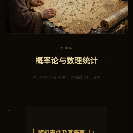
⚜ 随笔
概率论与数理统计
📅 2024年12月2日
👁 3 次阅览
⏱ 约 9 分钟