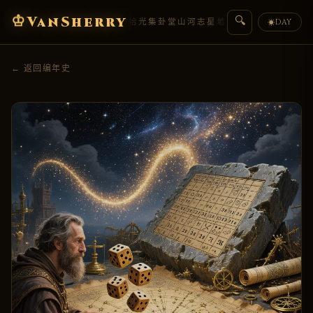
♔
VanSherry
🔍
编年史
典藏
拾光集
卦堂
山河志
星墟
人物传
盟约
DAY
☀
← 返回编年史