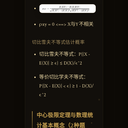
ρxy = 0 <==> X与Y不相关
切比雪夫不等式估计概率
切比雪夫不等式：P{|X -
E(X)| ≥ ϵ} ≤ D(X)/ϵ^2
等价切比学夫不等式：
P{|X - E(X)| < ϵ} ≥ 1 - D(X)/
ϵ^2
中心极限定理与数理统
计基本概念（2种题