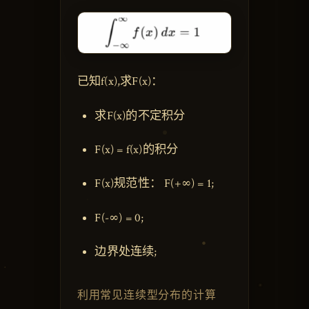
已知f(x),求F(x)：
求F(x)的不定积分
F(x) = f(x)的积分
F(x)规范性： F(+∞) = 1;
F(-∞) = 0;
边界处连续;
利用常见连续型分布的计算