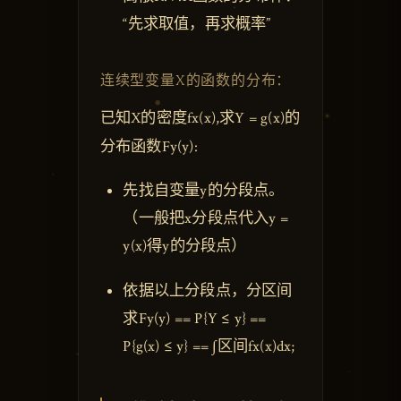
“先求取值，再求概率”
连续型变量X的函数的分布：
已知X的密度fx(x),求Y = g(x)的
分布函数Fy(y):
先找自变量y的分段点。
（一般把x分段点代入y =
y(x)得y的分段点）
依据以上分段点，分区间
求Fy(y) == P{Y ≤ y} ==
P{g(x) ≤ y} == ∫区间fx(x)dx;