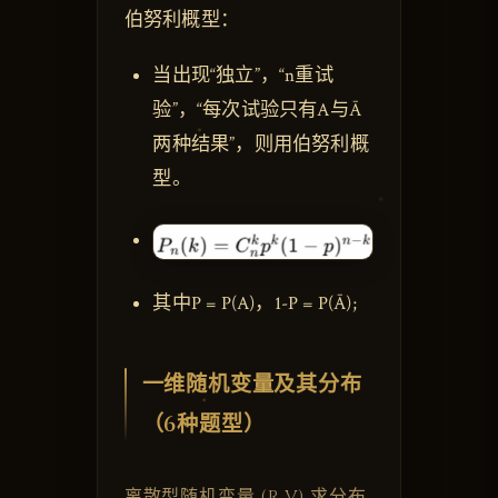
伯努利概型：
当出现“独立”，“n重试
验”，“每次试验只有A与Ā
两种结果”，则用伯努利概
型。
其中P = P(A)，1-P = P(Ā);
一维随机变量及其分布
（6种题型）
离散型随机变量 (R,V) 求分布