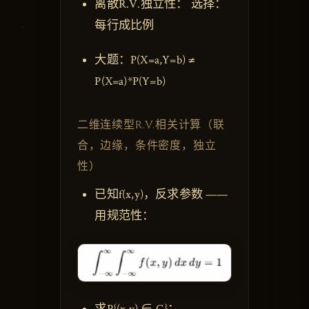
离散R.V.独立性： 选择：
每行成比例
大题：P(X=a,Y=b) ≠
P(X=a)*P(Y=b)
二维连续型R.V.相关计算（联
合，边缘，条件密度，独立
性）
已知f(x,y)，反求参数 ——
用规范性：
求P{(x,y) ∈ G}：