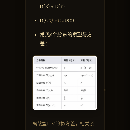
D(X) + D(Y)
D(C
X) = C^2
D(X)
常见6个分布的期望与方
差：
离散型R.V.的协方差，相关系