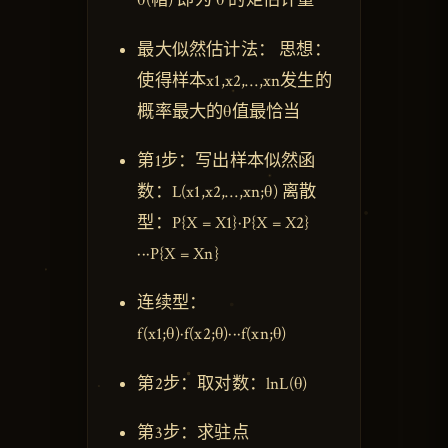
θ(帽) 即为 θ 的矩估计量
最大似然估计法： 思想：
使得样本x1,x2,…,xn发生的
概率最大的θ值最恰当
第1步：写出样本似然函
数：L(x1,x2,…,xn;θ) 离散
型：P{X = X1}·P{X = X2}
···P{X = Xn}
连续型：
f(x1;θ)·f(x2;θ)···f(xn;θ)
第2步：取对数：lnL(θ)
第3步：求驻点