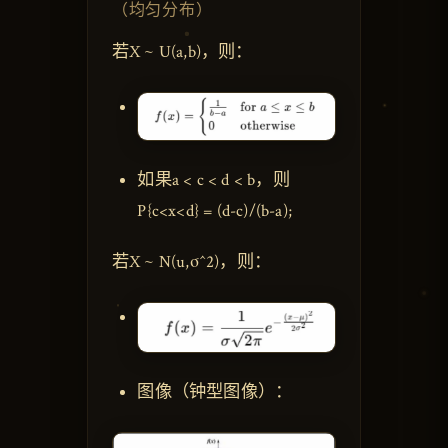
（均匀分布）
若X ~ U(a,b)，则：
如果a < c < d < b，则
P{c<x<d} = (d-c)/(b-a);
若X ~ N(u,σ^2)，则：
图像（钟型图像）：