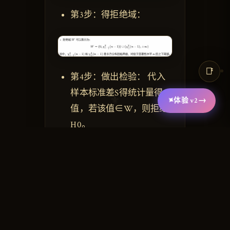
第3步：得拒绝域：
📑
第4步：做出检验： 代入
样本标准差S得统计量得
⚜
✦
→
体验
v2
值，若该值∈W，则拒绝
H0。
若此卷轴有所助益