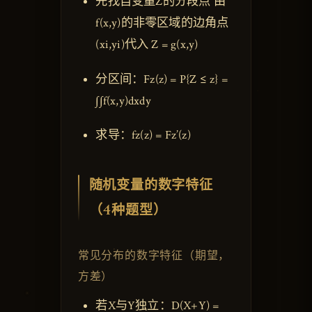
先找自变量Z的分段点 由
f(x,y)的非零区域的边角点
(xi,yi)代入 Z = g(x,y)
分区间：Fz(z) = P{Z ≤ z} =
∫∫f(x,y)dxdy
求导：fz(z) = Fz’(z)
随机变量的数字特征
（4种题型）
常见分布的数字特征（期望，
方差）
若X与Y独立：D(X+Y) =