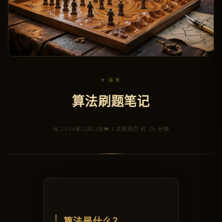
⚜ 技术
算法刷题笔记
📅 2024年12月12日
👁 1 次阅览
⏱ 约 26 分钟