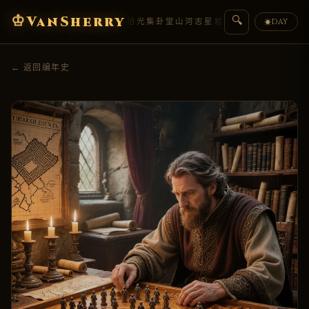
♔
VanSherry
🔍
编年史
典藏
拾光集
卦堂
山河志
星墟
人物传
盟约
DAY
☀
← 返回编年史