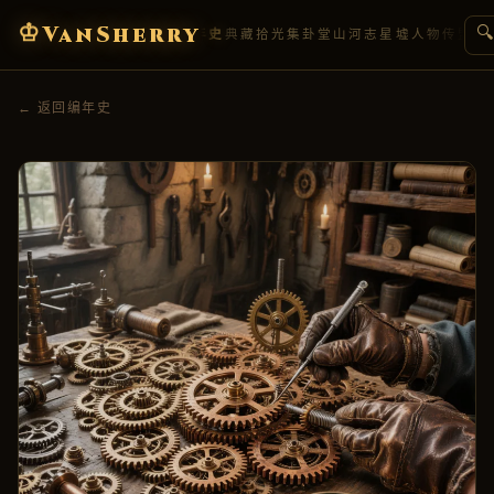
♔
VanSherry
🔍
编年史
典藏
拾光集
卦堂
山河志
星墟
人物传
盟约
← 返回编年史