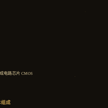
？
电路芯片 CMOS
本组成