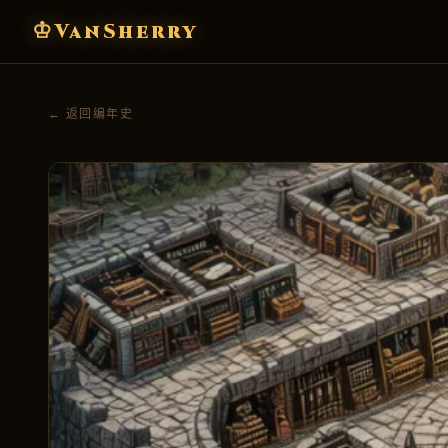
♔
VanSherry
← 返回编年史