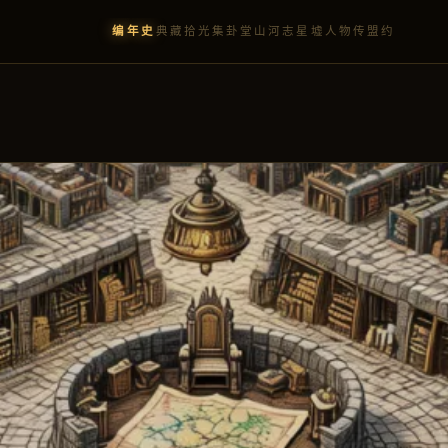
编年史
典藏
拾光集
卦堂
山河志
星墟
人物传
盟约