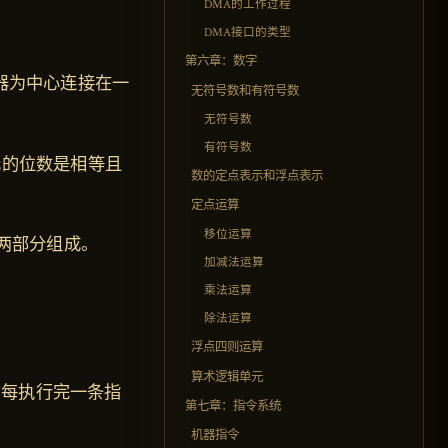
DMA的工作过程
DMA接口的类型
第六章：数字
器为中心连接在一
无符号数和有符号数
无符号数
有符号数
元的位数是相等且
数的定点表示和浮点表示
定点运算
移位运算
码两部分组成。
加减法运算
乘法运算
除法运算
浮点四则运算
算术逻辑单元
。每执行完一条指
第七章：指令系统
机器指令