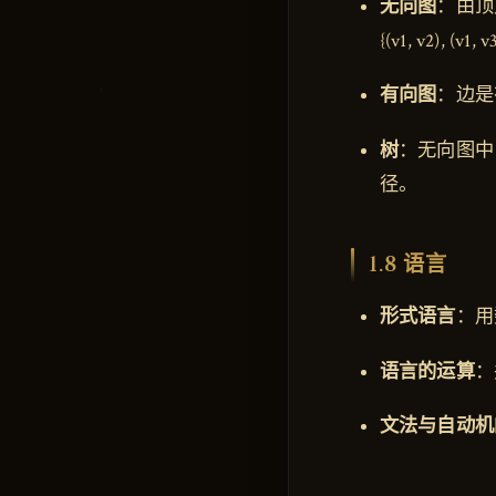
无向图
：由顶点
{(v1, v2), (v1, 
有向图
：边是
树
：无向图中
径。
1.8 语言
形式语言
：用
语言的运算
：
文法与自动机