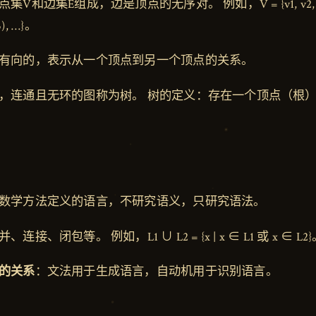
集V和边集E组成，边是顶点的无序对。 例如，V = {v1, v2, v3, v
v3), …}。
有向的，表示从一个顶点到另一个顶点的关系。
，连通且无环的图称为树。 树的定义：存在一个顶点（根
数学方法定义的语言，不研究语义，只研究语法。
并、连接、闭包等。 例如，L1 ∪ L2 = {x | x ∈ L1 或 x ∈ L2
的关系
：文法用于生成语言，自动机用于识别语言。