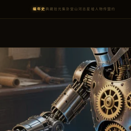
编年史
典藏
拾光集
卦堂
山河志
星墟
人物传
盟约