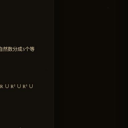
自然数分成5个等
。
R² ∪ R³ ∪