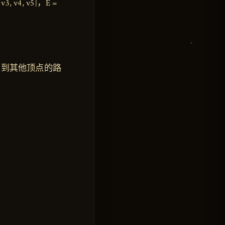
4, v5}，E =
）到其他顶点的路
}。