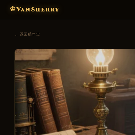
♔
VanSherry
← 返回编年史