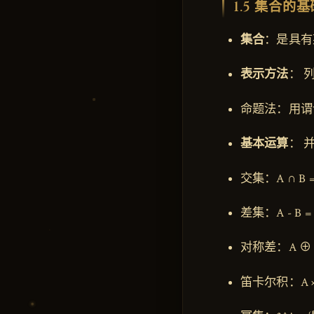
1.5 集合的
集合
：是具有
表示方法
： 列
命题法：用谓词表示
基本运算
： 并
交集：A ∩ B = 
差集：A - B = {
对称差：A ⊕ B
笛卡尔积：A × B =