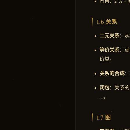
幂集：2^A =
1.6 关系
二元关系
：从
等价关系
：满
价类。
关系的合成
：
闭包
：关系的自
…。
1.7 图