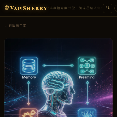
♔
VanSherry
🔍
编年史
典藏
拾光集
卦堂
山河志
星墟
人物传
盟约
← 返回编年史