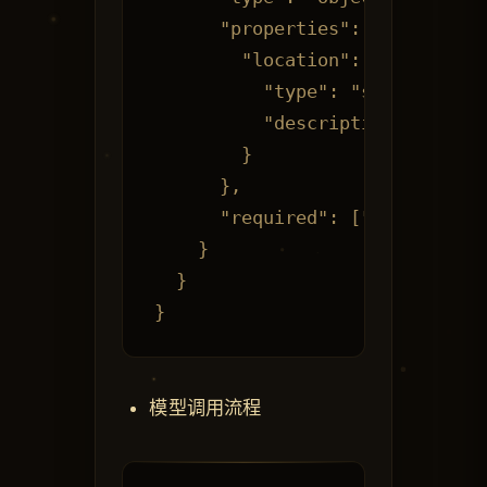
      "properties": {

        "location": {

          "type": "string",

          "description":
        }

      },

      "required": ["location"]

    }

  }

模型调用流程