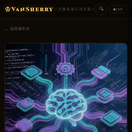
♔
VanSherry
🔍
编年史
典藏
拾光集
卦堂
山河志
星墟
人物传
盟约
DAY
☀
← 返回编年史