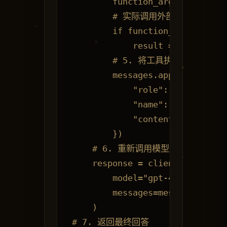
        function_args = json.lo
        # 实际调用外部API

        if function_name == "ge
            result = call_weath
        # 5. 将工具执行结果添加到
        messages.append({

            "role": "tool",

            "name": function_na
            "content": json.dum
        })

    # 6. 重新调用模型，整合结果

    response = client.chat.comp
        model="gpt-4o",

        messages=messages

    )

# 7. 返回最终回答
