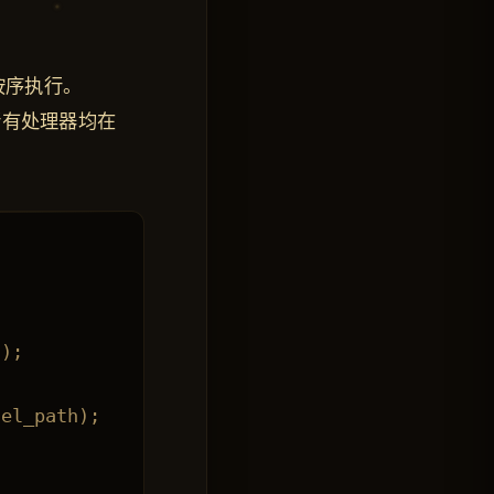
 并按序执行。
，所有处理器均在
);

el_path);
