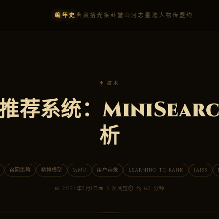
编年史
典藏
拾光集
卦堂
山河志
星墟
人物传
盟约
⚜ 技术
荐系统：MiniSearc
析
召回策略
精排模型
MMR
用户画像
Learning to Rank
Faiss
📅 2026年5月1日
👁 3 次阅览
⏱ 约 60 分钟