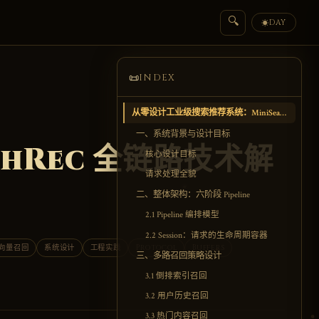
🔍
DAY
☀
📜
INDEX
从零设计工业级搜索推荐系统：MiniSearchRec 全链路技术解析
一、系统背景与设计目标
hRec 全链路技术解
核心设计目标
请求处理全貌
二、整体架构：六阶段 Pipeline
2.1 Pipeline 编排模型
2.2 Session：请求的生命周期容器
向量召回
系统设计
工程实践
Protocol
Buffers
三、多路召回策略设计
3.1 倒排索引召回
3.2 用户历史召回
3.3 热门内容召回