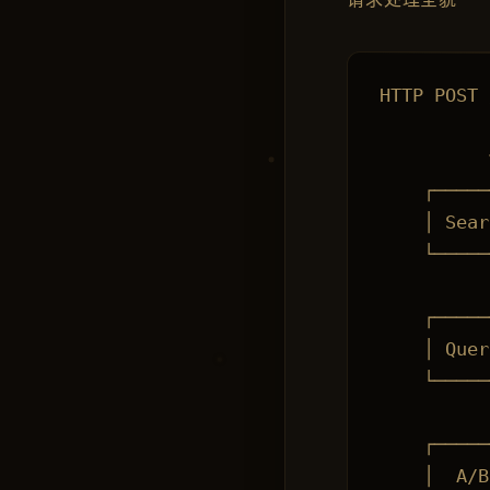
HTTP POST 
          │
          ▼
    ┌─────
    │ Se
    └─────
          
    ┌─────
    │ Qu
    └─────
          
    ┌─────
    │  A/