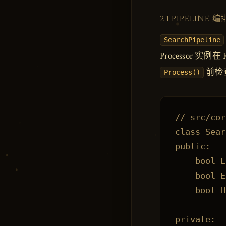
2.1 PIPELINE 
SearchPipeline
Processor
前检
Process()
// src/cor
class Sear
public:

    bool L
    bool E
    bool H
private:
