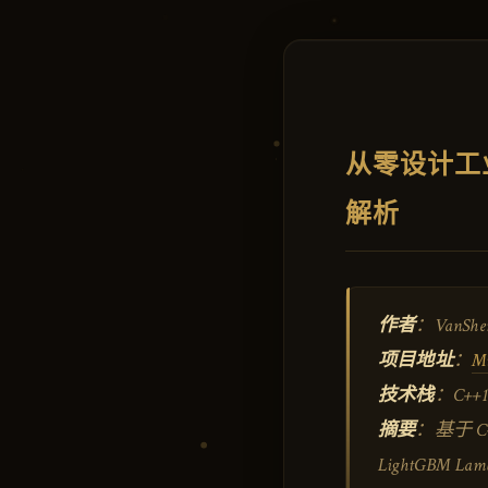
从零设计工业
解析
作者
：VanShe
项目地址
：
Mi
技术栈
：C++17 
摘要
：基于 
LightGB