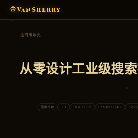
♔
VanSherry
← 返回编年史
从零设计工业级搜索推
搜索推荐
C++
LightGBM
LambdaRank
BM25